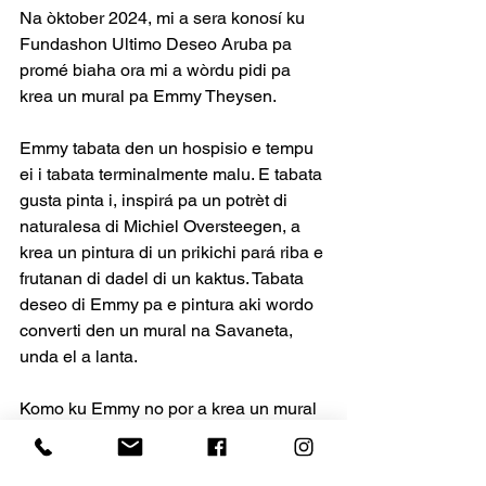
Na òktober 2024, mi a sera konosí ku 
Fundashon Ultimo Deseo Aruba pa 
promé biaha ora mi a wòrdu pidi pa 
krea un mural pa Emmy Theysen.
Emmy tabata den un hospisio e tempu 
ei i tabata terminalmente malu. E tabata 
gusta pinta i, inspirá pa un potrèt di 
naturalesa di Michiel Oversteegen, a 
krea un pintura di un prikichi pará riba e 
frutanan di dadel di un kaktus. Tabata 
deseo di Emmy pa e pintura aki wordo 
converti den un mural na Savaneta, 
unda el a lanta.
Komo ku Emmy no por a krea un mural 
mas su mes, nan a puntra mi si mi lo a 
hasié p’e. Naturalmente, mi tabata 