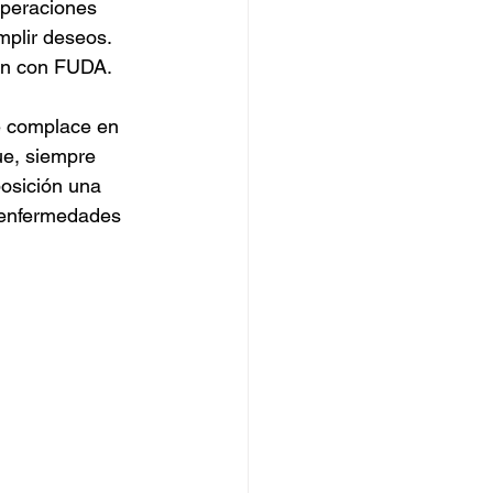
operaciones 
mplir deseos. 
ón con FUDA. 
e complace en 
ue, siempre 
osición una 
 enfermedades 