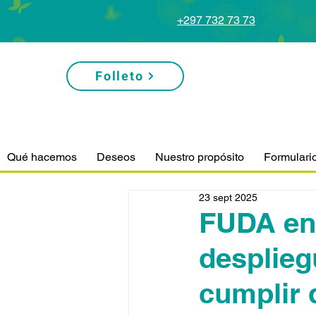
+297 732 73 73
Folleto
Qué hacemos
Deseos
Nuestro propósito
Formulari
23 sept 2025
FUDA enc
desplieg
cumplir 